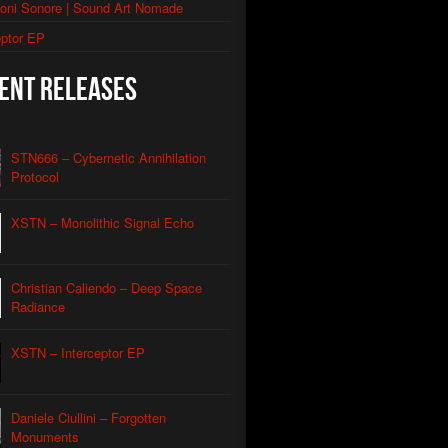
ioni Sonore | Sound Art Nomade
thic Signal Echo II
eptor EP
morphic Grid
ent Releases
utomated Descent
l Apparatus
STN666 – Cybernetic Annihilation
Contact
Protocol
Caliendo
nian Drone
XSTN – Monolithic Signal Echo
Caliendo
red Coastline Drone
Caliendo
Christian Caliendo – Deep Space
Wind Aeon
Caliendo
Radiance
rmonic Carrier Wave
Caliendo
XSTN – Interceptor EP
rface Oscillation
Caliendo
otic REM
Daniele Ciullini – Forgotten
Caliendo
Monuments
al Orbit Echo