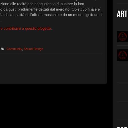
Christian 
one alle realtà che sceglieranno di puntare la loro
da gusti prettamente dettati dal mercato. Obiettivo finale è
►
The B
Art
Christian 
nfa dalla qualità dell’offerta musicale e da un modo dignitoso di
.
►
Interc
XSTN
e contribuire a questo progetto.
►
Arcan
XSTN
►
Cemet
Daniele Ciu
Community
,
Sound Design
►
Empty 
Daniele Ciu
►
Frozen
Daniele Ciu