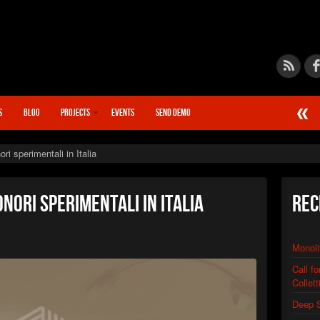
S
BLOG
PROJECTS
EVENTS
SEND DEMO
►
Calcif
STN666
ri sperimentali in Italia
►
Chain
STN666
►
Quant
nori sperimentali in Italia
Rec
STN666
►
Synap
STN666
Monoli
►
Warp D
XSTN
Call f
►
Distor
Collett
XSTN
►
Deep 
Monoli
XSTN