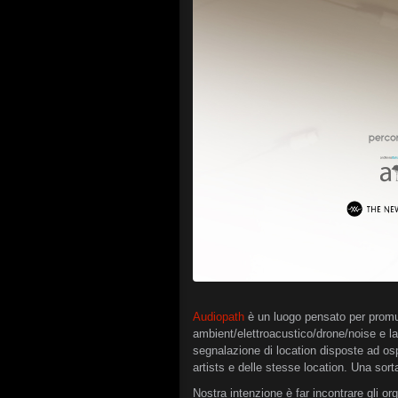
Audiopath
è un luogo pensato per promu
ambient/elettroacustico/drone/noise e la 
segnalazione di location disposte ad os
artists e delle stesse location. Una sorta
Nostra intenzione è far incontrare gli or