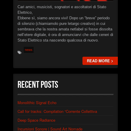
Christian Caliendo
Cari amici, musicisti, sognatori e ascoltatori di Stato
►
The Black Lodge Echo (Laura’s Theme)
Elettrico,
Christian Caliendo
Ebbene sì, siamo ancora vivi! Dopo un “breve” periodo
►
Interceptor
di silenzio (chiamiamolo pure letargo creativo) in cui
XSTN
sembrava che la nostra amata netlabel si fosse dissolta
►
Arcane
nell’etere digitale, è ora di annunciarvi che dalle ceneri di
XSTN
Stato Elettrico sta nascendo qualcosa di nuovo.
►
Cemetery Of The Rusty Ships
Daniele Ciullini
news
►
Empty Factories
Daniele Ciullini
READ MORE >
►
Frozen Abandoned Buildings (re-edit)
Daniele Ciullini
Recent Posts
Monolithic Signal Echo
Call for tracks: Compilation “Corrente Collettiva
Deep Space Radiance
Incursioni Sonore | Sound Art Nomade