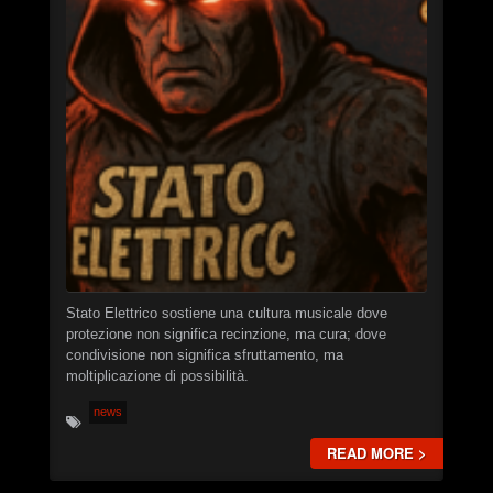
PROJECTS
EVENTS
SEND DEMO
#
►
Calcified Dissonance Engine
STN666
►
Chainsaw Logic Gate
STN666
►
Quantum Corpsegrinder
STN666
Stato Elettrico sostiene una cultura musicale dove
protezione non significa recinzione, ma cura; dove
►
Synaptic Feedback Loop
STN666
condivisione non significa sfruttamento, ma
moltiplicazione di possibilità.
►
Warp Drive Calibration
XSTN
news
►
Distortion of Power
XSTN
READ MORE >
►
Monolithic Signal Echo I
XSTN