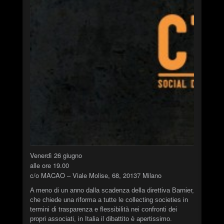
PROJECTS
EVENTS
SEND DEMO
#
►
Calcified Dissonance Engine
STN666
►
Chainsaw Logic Gate
STN666
►
Quantum Corpsegrinder
STN666
►
Synaptic Feedback Loop
Venerdì 26 giugno
STN666
alle ore 19.00
►
Warp Drive Calibration
c/o MACAO – Viale Molise, 68, 20137 Milano
XSTN
A meno di un anno dalla scadenza della direttiva Barnier,
►
Distortion of Power
XSTN
che chiede una riforma a tutte le collecting societies in
termini di trasparenza e flessibilità nei confronti dei
►
Monolithic Signal Echo I
XSTN
propri associati, in Italia il dibattito è apertissimo.