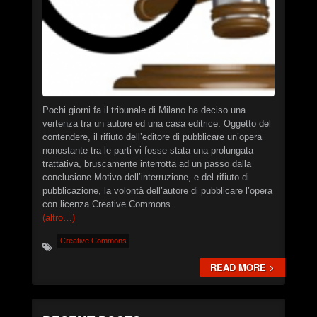
Christian Caliendo
►
The Black Lodge Echo (Laura’s Theme)
Christian Caliendo
►
Interceptor
XSTN
►
Arcane
XSTN
►
Cemetery Of The Rusty Ships
Pochi giorni fa il tribunale di Milano ha deciso una
Daniele Ciullini
vertenza tra un autore ed una casa editrice. Oggetto del
►
Empty Factories
contendere, il rifiuto dell’editore di pubblicare un’opera
Daniele Ciullini
nonostante tra le parti vi fosse stata una prolungata
►
Frozen Abandoned Buildings (re-edit)
trattativa, bruscamente interrotta ad un passo dalla
Daniele Ciullini
conclusione.Motivo dell’interruzione, e del rifiuto di
pubblicazione, la volontà dell’autore di pubblicare l’opera
con licenza Creative Commons.
(altro…)
Creative Commons
READ MORE >